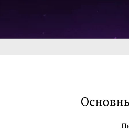
Основны
П