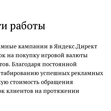
ги работы
ламные кампании в Яндекс.Директ
ок на
покупку игровой валюты
тов. Благодаря постоянной
табированию успешных рекламных
зкую стоимость обращения
ок клиентов на
протяжении