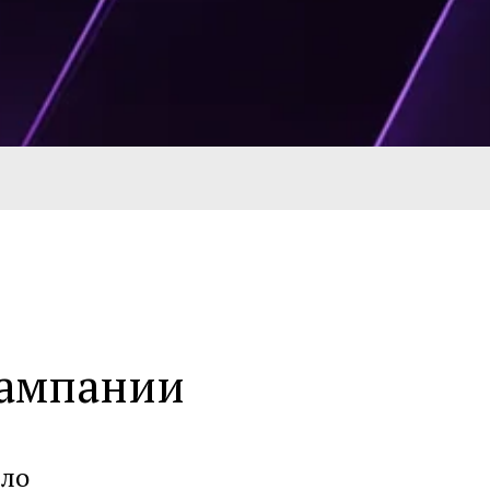
кампании
ло