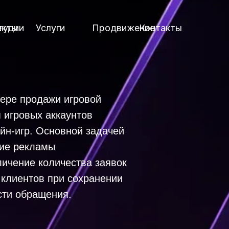
екты
тудии
Услуги
Продвижение
Контакты
ере продажи игровой
 игровых аккаунтов
йн-игр. Основной задачей
ие рекламы
личение количества заявок
 клиентов при
сохранении
сти обращения.