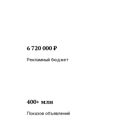
6 720 000 ₽
Рекламный бюджет
400+ млн
Показов объявлений