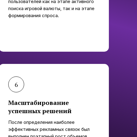
пользователей как
на
этапе активного
поиска игровой валюты, так
и
на
этапе
формирования спроса.
Масштабирование
успешных решений
После определения наиболее
эффективных рекламных связок был
выполнен поэтапный рост объемов