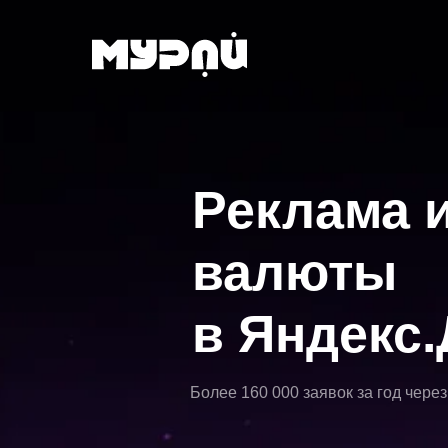
Реклама
и
валюты
в
Яндекс.
Более 160
000
заявок за
год
через