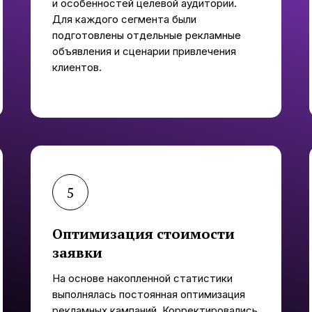
и
особенностей целевой аудитории.
Для
каждого сегмента были
подготовлены отдельные рекламные
объявления и
сценарии привлечения
клиентов.
Оптимизация стоимости
заявки
На
основе накопленной статистики
выполнялась постоянная оптимизация
рекламных кампаний. Корректировались